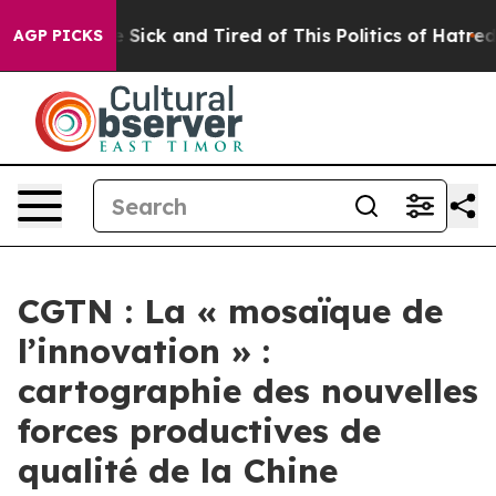
ple Are Sick and Tired of This Politics of Hatred”
The 
AGP PICKS
CGTN : La « mosaïque de
l’innovation » :
cartographie des nouvelles
forces productives de
qualité de la Chine