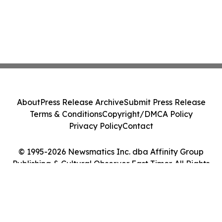
About
Press Release Archive
Submit Press Release
Terms & Conditions
Copyright/DMCA Policy
Privacy Policy
Contact
© 1995-2026 Newsmatics Inc. dba Affinity Group
Publishing & Cultural Observer East Timor. All Rights
Reserved.
Cookie Settings / Your Privacy Choices