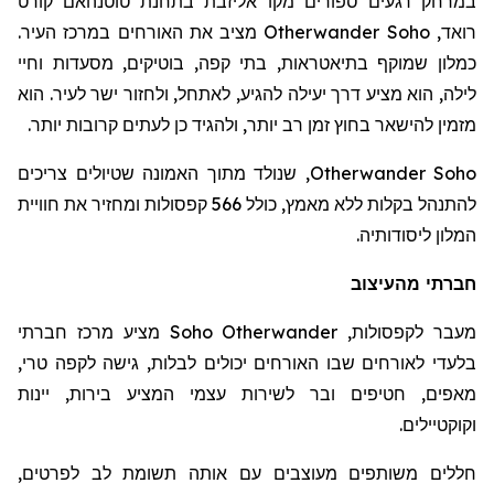
במרחק רגעים ספורים מקו אליזבת בתחנת
טוטנהאם
קורט
רואד
,
Otherwander Soho
מציב את האורחים במרכז העיר.
כמלון שמוקף בתיאטראות, בתי קפה, בוטיקים, מסעדות וחיי
לילה, הוא מציע דרך יעילה להגיע, לאתחל, ולחזור ישר לעיר. הוא
מזמין להישאר בחוץ זמן רב יותר, ולהגיד כן לעתים קרובות יותר.
Otherwander Soho
, שנולד מתוך האמונה שטיולים צריכים
להתנהל בקלות ללא מאמץ, כולל 566 קפסולות ומחזיר את חוויית
המלון ליסודותיה.
חברתי מהעיצוב
מעבר לקפסולות,
Otherwander
Soho
מציע מרכז חברתי
בלעדי לאורחים שבו האורחים יכולים לבלות, גישה לקפה טרי,
מאפים, חטיפים ובר לשירות עצמי המציע בירות, יינות
וקוקטיילים.
חללים משותפים מעוצבים עם אותה תשומת לב לפרטים,