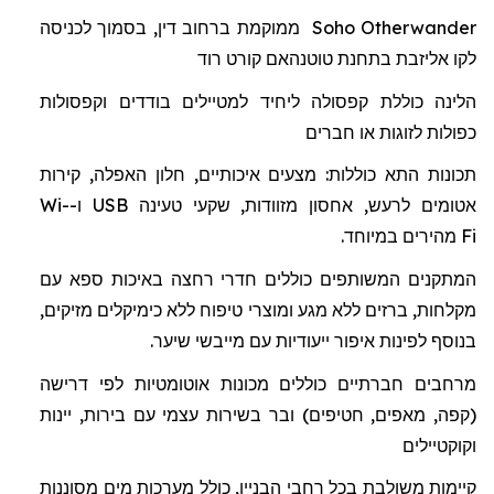
Otherwander
Soho
ממוקמת ברחוב דין, בסמוך לכניסה
לקו אליזבת בתחנת
טוטנהאם
קורט רוד
הלינה כוללת
קפסולה
ל
יחיד למטיילים בודדים וקפסולות
כפולות לזוגות או חברים
תכונות התא כוללות: מצעים איכותיים, חלון האפלה, קירות
אטומים לרעש, אחסון מזוודות, שקעי טעינה
USB
ו-
Wi-
Fi
מהיר
ים
במיוחד.
המתקנים המשותפים כוללים חדרי רחצה באיכות ספא
עם
מקלחות
,
ברזים
ללא
מגע
ומוצרי
טיפוח
ללא
כימיקלים מזיקים
,
בנוסף
לפינות
איפור
ייעודיות
עם
מייבשי
שיער
.
מרחבים חברתיים כוללים מכונות אוטומטיות לפי דרישה
(קפה, מאפים, חטיפים) ובר בשירות עצמי עם בירות, יינות
וקוקטיילים
קיימות משולבת בכל רחבי הבניין, כולל מערכות מים מסוננות