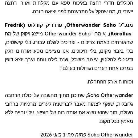
הכוללים חדרי רחצה באיכות ספא
עם
מקלחות
ואזורי
רחצה
ייעודיים
,
מה
שמקל
על
התרעננות
לפני
יציאה
חזרה
.
מנכ"ל
Soho
Otherwander
, פרדריק
קורלוס
(
Fredrik
Korallus
)
, אומר: "
Otherwander Soho
מייצג זיקוק של מה
שהאורחים באמת צריכים - וצריכים לשלם עבורו. בלי קישוטים,
בלי בזבוז מקום, בלי חיכוכים. אנו מציעים מסע אורחים חלק
ודיגיטלי לחלוטין, עיצוב מושכל, שנת לילה נוחה וערך יוצא דופן
במרכז אחת הערים הגדולות בעולם
".
וסוהו היא רק ההתחלה.
Otherwander
Soho
, שתוכנ
ן
מתוך מחשבה על יכולת הרחבה
גלובלית, שוא
ף
לצמוח מעבר לבריטניה לערים מרכזיות ברחבי
העולם, תוך שה
וא
נושא את אותה רוח של חופש, גילוי וחיים ללא
מאמץ בכל מקום.
Otherwander
Soho
פתוח מה-1 ביוני 2026.