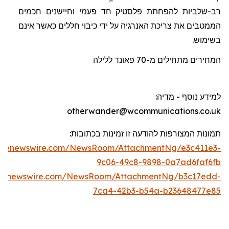
רב-שלביות להפחתת פלסטיק חד פעמי וחיישנים חכמים
הממטבים את צריכת האנרגיה על ידי כיבוי חללים כאשר אינם
בשימוש.
המחירים מתחילים מ-70
פאונד
ללילה
למידע נוסף - מדיה
:
otherwander@wcommunications.co.uk
תמונות המצורפות להודעה זו זמינות בכתוב
ו
ת:
lobenewswire.com/NewsRoom/AttachmentNg/e3c411e3-
9c06-49c8-9898-0a7ad6faf6fb
obenewswire.com/NewsRoom/AttachmentNg/b3c17edd-
7ca4-42b3-b54a-b23648477e85