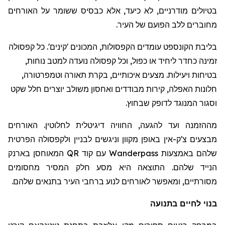
בטיולים מודרניים, לא כיעד, אלא כבסיס ששומר על האורחים
מחוברים ללב הפועם של העיר.
בליבת הקונספט עומדים הקפסולות, המכונים 'קינים'. כל קפסולה
זמינה כחדר ליחיד או כפול, וכל קפסולה נועדה למטב נוחות,
בטיחות ויעילות. מצעים איכותיים, בקרת תאורה וטמפרטורה,
חלונות האפלה, קירות מבודדים ואחסון משולב יוצרים חלל שקט
וסגור המנוגד לדופק שבחוץ.
מההזמנה ועד להגעה, החוויה דיגיטלית לחלוטין. האורחים
מבצעים צ'ק-אין באופן מקוון וניגשים לבניין ולקפסולה הפרטית
שלהם באמצעות
Wanderpass
עם קוד
QR
המאוחסן בארנק
הנייד שלהם. התוצאה היא מסע חלק המסיר מחסומים
מסורתיים, ומאפשר לאורחים לנוע ברחבי העיר בתנאים שלהם.
בנוי לחיים בתנועה