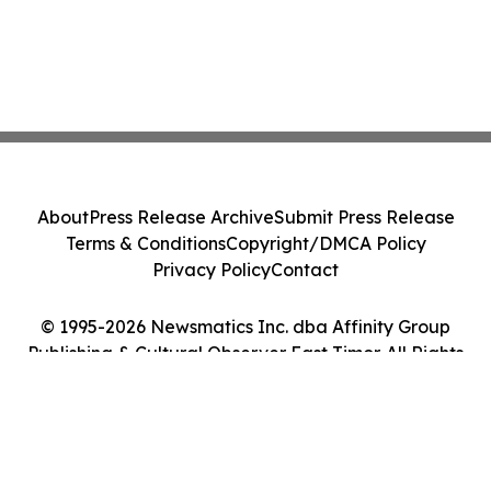
About
Press Release Archive
Submit Press Release
Terms & Conditions
Copyright/DMCA Policy
Privacy Policy
Contact
© 1995-2026 Newsmatics Inc. dba Affinity Group
Publishing & Cultural Observer East Timor. All Rights
Reserved.
Cookie Settings / Your Privacy Choices