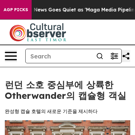
Fox News Goes Quiet as 'Maga Media Pipeline' Backfi
AGP PICKS
런던 소호 중심부에 상륙한
Otherwander의 캡슐형 객실
완성형 캡슐 호텔의 새로운 기준을 제시하다