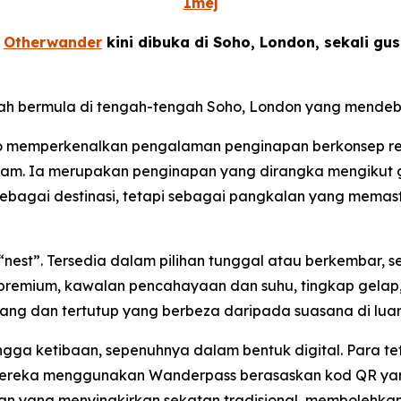
Imej
-
Otherwander
kini dibuka di Soho, London, sekali g
lah bermula di tengah-tengah Soho, London yang mendeb
ho memperkenalkan pengalaman penginapan berkonsep rek
alam. Ia merupakan penginapan yang dirangka mengikut ga
ebagai destinasi, tetapi sebagai pangkalan yang memas
 “nest”. Tersedia dalam pilihan tunggal atau berkembar,
premium, kawalan pencahayaan dan suhu, tingkap gelap, 
ng dan tertutup yang berbeza daripada suasana di luar
gga ketibaan, sepenuhnya dalam bentuk digital. Para t
mereka menggunakan Wanderpass berasaskan kod QR yan
gan yang menyingkirkan sekatan tradisional, membolehka