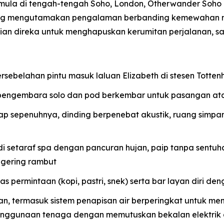
rmula di tengah-tengah Soho, London, Otherwander Soh
ang mengutamakan pengalaman berbanding kemewahan m
rincian direka untuk menghapuskan kerumitan perjalanan,
ersebelahan pintu masuk laluan Elizabeth di stesen Tott
pengembara solo dan pod berkembar untuk pasangan at
lap sepenuhnya, dinding berpenebat akustik, ruang simpa
setaraf spa dengan pancuran hujan, paip tanpa sentuha
gering rambut
 permintaan (kopi, pastri, snek) serta bar layan diri deng
nan, termasuk sistem penapisan air berperingkat untuk m
enggunaan tenaga dengan memutuskan bekalan elektrik 