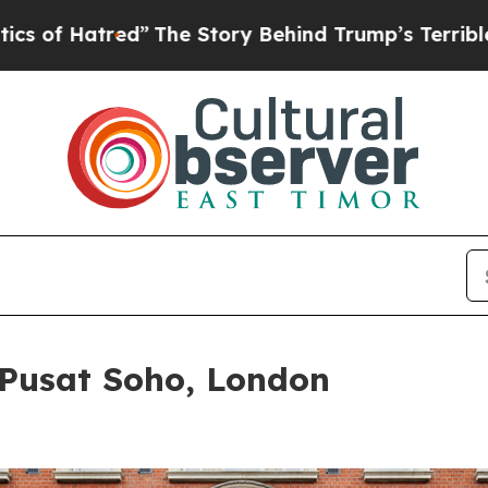
The Story Behind Trump’s Terrible Approval Rati
Pusat Soho, London