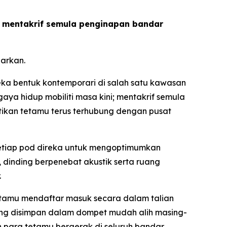
us mentakrif semula penginapan bandar
arkan.
a bentuk kontemporari di salah satu kawasan
ya hidup mobiliti masa kini; mentakrif semula
tikan tetamu terus terhubung dengan pusat
 setiap pod direka untuk mengoptimumkan
dinding berpenebat akustik serta ruang
.
etamu mendaftar masuk secara dalam talian
g disimpan dalam dompet mudah alih masing-
n para tetamu bergerak di seluruh bandar