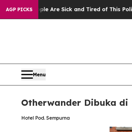
e Are Sick and Tired of This Politics of Hatred”
AGP PICKS
Menu
Otherwander Dibuka di 
Hotel Pod. Sempurna