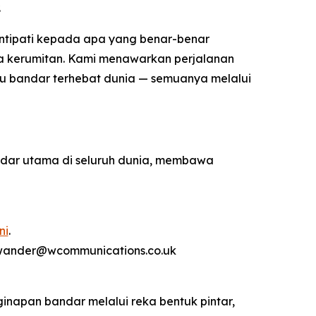
.
intipati kepada apa yang benar-benar
ada kerumitan. Kami menawarkan perjalanan
 satu bandar terhebat dunia — semuanya melalui
ndar utama di seluruh dunia, membawa
ni
.
rwander@wcommunications.co.uk
inapan bandar melalui reka bentuk pintar,