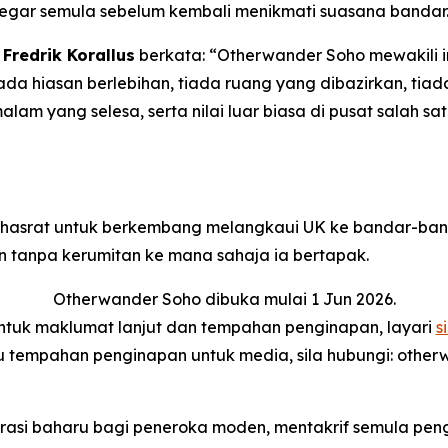
gar semula sebelum kembali menikmati suasana bandar
Fredrik Korallus
berkata: “Otherwander Soho mewakili 
iada hiasan berlebihan, tiada ruang yang dibazirkan, ti
 malam yang selesa, serta nilai luar biasa di pusat salah
erhasrat untuk berkembang melangkaui UK ke bandar-ba
tanpa kerumitan ke mana sahaja ia bertapak.
Otherwander Soho dibuka mulai 1 Jun 2026.
ntuk maklumat lanjut dan tempahan penginapan, layari
si
 tempahan penginapan untuk media, sila hubungi: othe
asi baharu bagi peneroka moden, mentakrif semula peng