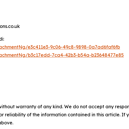
ns.co.uk
i:
achmentNg/e3c411e3-9c06-49c8-9898-0a7ad6faf6fb
tachmentNg/b3c17edd-7ca4-42b3-b54a-b23648477e85
without warranty of any kind. We do not accept any responsib
r reliability of the information contained in this article. I
 above.