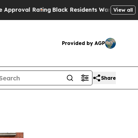
ng
Black Residents Warned of Abusive Cops for Ye
View all
Provided by AGP
Share