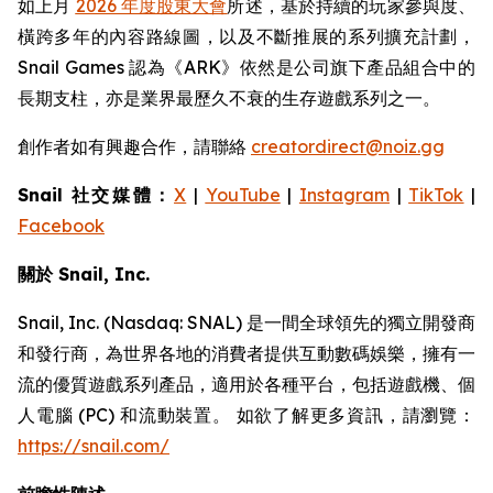
如上月
2026 年度股東大會
所述，基於持續的玩家參與度、
橫跨多年的內容路線圖，以及不斷推展的系列擴充計劃，
Snail Games 認為《ARK》依然是公司旗下產品組合中的
長期支柱，亦是業界最歷久不衰的生存遊戲系列之一。
創作者如有興趣合作，請聯絡
creatordirect@noiz.gg
Snail 社交媒體：
X
|
YouTube
|
Instagram
|
TikTok
|
Facebook
關於 Snail, Inc.
Snail, Inc. (Nasdaq: SNAL) 是一間全球領先的獨立開發商
和發行商，為世界各地的消費者提供互動數碼娛樂，擁有一
流的優質遊戲系列產品，適用於各種平台，包括遊戲機、個
人電腦 (PC) 和流動裝置。 如欲了解更多資訊，請瀏覽：
https://snail.com/