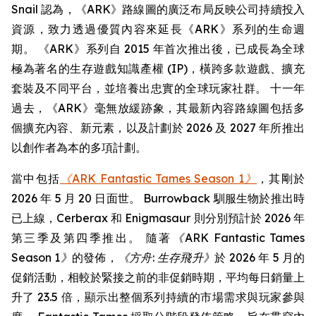
Snail 認為，《ARK》路線圖的廣泛布局反映公司持續投入
資源，致力透過優質內容來延長《ARK》系列的生命週
期。 《ARK》系列自 2015 年首次推出後，已成長為全球
極為著名的生存遊戲知識產權 (IP)，橫跨多款遊戲、擴充
套裝及不同平台，並培養出忠實的全球玩家社群。 十一年
過去，《ARK》毫無放緩跡象，其最新內容路線圖包括多
個擴充內容、新元素，以及計劃於 2026 及 2027 年所推出
以創作者為本的多項計劃。
當中包括
《ARK Fantastic Tames Season 1》
，其剛於
2026 年 5 月 20 日面世。 Burrowback 馴服生物於推出時
已上線，Cerberax 和 Enigmasaur 則分別預計於 2026 年
第三季及第四季推出。 隨著
《ARK Fantastic Tames
Season 1》
的發佈，
《方舟: 生存飛升》
於 2026 年 5 月的
促銷活動，相較於緊接之前的非促銷時期，平均每日銷量上
升了 23.5 倍，顯示出整個系列持續的市場需求與玩家參與