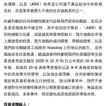
命週期，以及《ARK》依然是公司旗下產品組合中的長期
支柱，亦是業界最歷久不衰的生存遊戲系列之一。
此處列載的任何前瞻性陳述均反映我們當前的觀點，並且涉
及某些風險和不確定性，其中包括但不限於：《ARK》系
列持續吸引玩家，並延續其商業增長動力；我方遊戲在市場
上獲接受的程度、我方遊戲的成功開發、營銷或銷售，以及
我們留住關鍵員工或維持 Nasdaq 上市地位的能力。 這些
風險並非詳盡無遺，建議讀者同時參閱我們向美國證券交易
委員會所提交截至 2025 年 12 月 31 日止年度的 10-K 表格
年報、其後的 10-Q 表格季度報告以及 8-K 表格當前報告
中的其他警示性聲明，以加強全面理解。 任何前瞻性陳述
僅反映其最初發佈之日的情況。 除法律要求外，我們不會
承擔對任何前瞻性陳述作公開更新或修訂的責任，無論是由
於新資訊、未來事件、情況變化或其他原因所導致亦然。
投資者聯絡人：