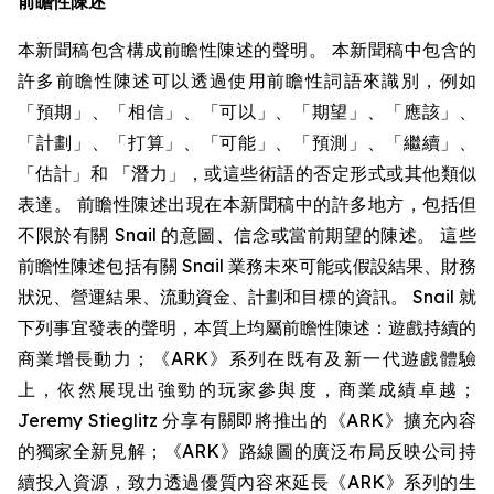
前瞻性陳述
本新聞稿包含構成前瞻性陳述的聲明。 本新聞稿中包含的
許多前瞻性陳述可以透過使用前瞻性詞語來識別，例如
「預期」、「相信」、「可以」、「期望」、「應該」、
「計劃」、「打算」、「可能」、「預測」、「繼續」、
「估計」和 「潛力」，或這些術語的否定形式或其他類似
表達。 前瞻性陳述出現在本新聞稿中的許多地方，包括但
不限於有關 Snail 的意圖、信念或當前期望的陳述。 這些
前瞻性陳述包括有關 Snail 業務未來可能或假設結果、財務
狀況、營運結果、流動資金、計劃和目標的資訊。 Snail 就
下列事宜發表的聲明，本質上均屬前瞻性陳述：遊戲持續的
商業增長動力；《ARK》系列在既有及新一代遊戲體驗
上，依然展現出強勁的玩家參與度，商業成績卓越；
Jeremy Stieglitz 分享有關即將推出的《ARK》擴充內容
的獨家全新見解；《ARK》路線圖的廣泛布局反映公司持
續投入資源，致力透過優質內容來延長《ARK》系列的生