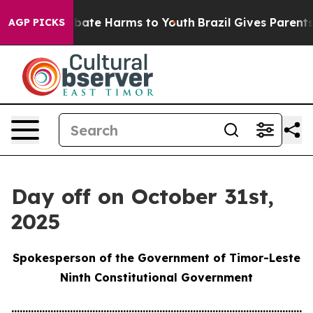
n Fund to Abate Harms to Youth
Brazil Gives Parents So
AGP PICKS
Day off on October 31st,
2025
Spokesperson of the Government of Timor-Leste
Ninth Constitutional Government
............................................................................................................