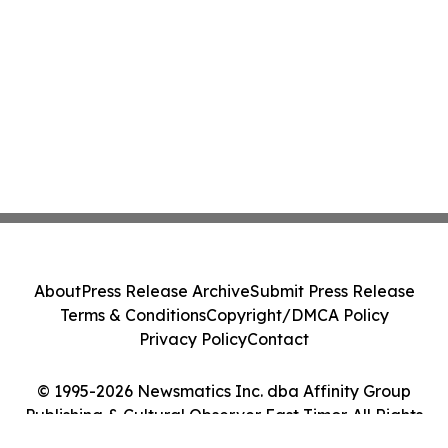
About
Press Release Archive
Submit Press Release
Terms & Conditions
Copyright/DMCA Policy
Privacy Policy
Contact
© 1995-2026 Newsmatics Inc. dba Affinity Group
Publishing & Cultural Observer East Timor. All Rights
Reserved.