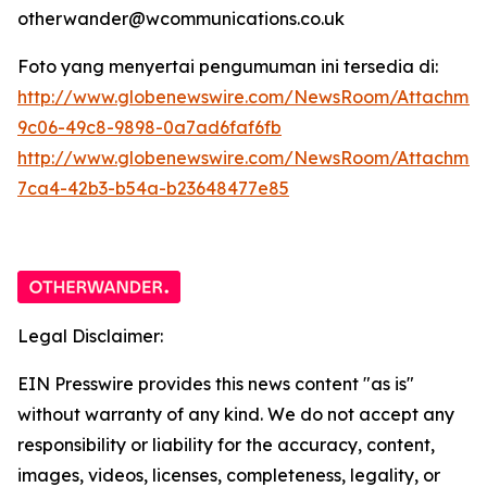
otherwander@wcommunications.co.uk
Foto yang menyertai pengumuman ini tersedia di:
http://www.globenewswire.com/NewsRoom/Attachmen
9c06-49c8-9898-0a7ad6faf6fb
http://www.globenewswire.com/NewsRoom/Attachme
7ca4-42b3-b54a-b23648477e85
Legal Disclaimer:
EIN Presswire provides this news content "as is"
without warranty of any kind. We do not accept any
responsibility or liability for the accuracy, content,
images, videos, licenses, completeness, legality, or