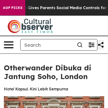
h
Brazil Gives Parents Social Media Controls for Their 
AGP PICKS
Otherwander Dibuka di
Jantung Soho, London
Hotel Kapsul. Kini Lebih Sempurna